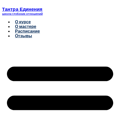
Перейти
к
Тантра Единения
содержимому
школа глубоких отношений
О курсе
О мастере
Расписание
Отзывы